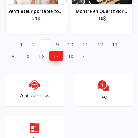
ventilateur portable tour
Montre en Quartz dorée
de cou
Bracelet en acier
31$
18$
inoxydable
‹
1
2
...
9
10
11
12
13
14
15
16
17
18
›
Contactez-nous
FAQ