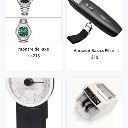
Naturelles et Zirconiums.
Bijoux pour Femme
montre de luxe
Amazon Basics Pèse-
23$
21$
Bagages numérique,
21$
Métal, Taille Unique,
Noir