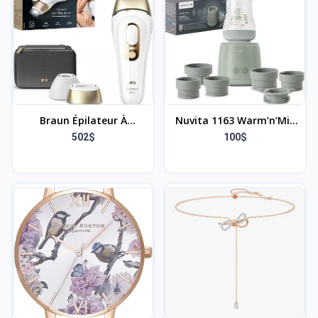
Intelligente avec
Commande Vocale,
Contrôle à Distance et
Configuration Bluetooth
Braun Épilateur À
Nuvita 1163 Warm’n’Mix
Lumière Pulsée
Chauffe-biberon Portable
502$
100$
Silk·expert Pro 5 PL5140,
à batterie avec Fonction
Épilation Semi-Définitive,
de Chauffage et de
Alternative Au Laser,
Mélange
Résultats En 2 Séances,
Rasoir Venus, 2 Têtes
Pour Épiler Jambes,
Visage, Maillot Et Plus