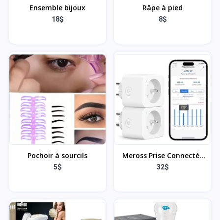
Ensemble bijoux
Râpe à pied
18$
8$
Pochoir à sourcils
Meross Prise Connectée
(FR), 16A Prise WiFi
5$
32$
Compatible avec Alexa et
Google Home, Lot de 2
Prise Mesure
Consommation