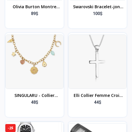
Olivia Burton Montre
Swarovski Bracelet-jonc
Analogique à Quartz
Lifelong Bow
89$
100$
pour Femme Collection
Pretty Blossom
SINGULARU - Collier
Elli Collier Femme Croix
Multicharms Soleil. Acier
Pendentif Classique en
48$
44$
avec Finition Plaqué Or
Argent Sterling 925
18Kt. Chaîne à Maillons
avec Charms Suspendus.
-2$
Détails en Pierres