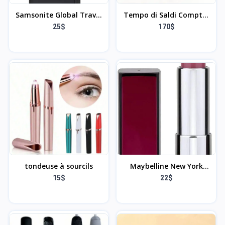
Samsonite Global Travel
Tempo di Saldi Compte-
Accessoires - Échelle
billets professionnel avec
25$
170$
manuelle des bagages
détecteur de faux billets
et double écran LED
tondeuse à sourcils
Maybelline New York
Rouge à Lèvres Color
15$
22$
Sensational Ton 320
Steamy Rose