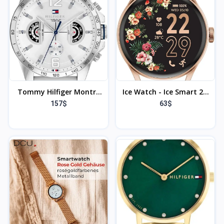
Acier Inoxydable ou en
Acier Inoxydable ou en
Cuir, sous-Cadrans pour
Cuir, sous-Cadrans pour
Le Jour et la Date,
Le Jour et la Date,
Étanche jusqu'à 5ATM.
Étanche jusqu'à 5ATM.
Tommy Hilfiger Montre
Ice Watch - Ice Smart 2.0
Analogique
- Montre connectée
157$
63$
Multifonction Quartz
Ronde (1,20 Pouces)
pour Hommes avec
Bracelet en Silicone, en
Acier Inoxydable ou en
Cuir, sous-Cadrans pour
Le Jour et la Date,
Étanche jusqu'à 5ATM.