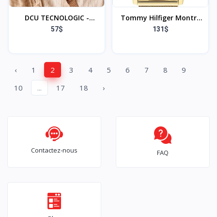
DCU TECNOLOGIC -
Tommy Hilfiger Montre
Sophie Smartwatch -
Analogique à Quartz
57$
131$
Montre Connectée
pour Femme - Disponible
Femme
avec Bracelet en Acier
Inoxydable, Maille ou
‹
1
2
3
4
5
6
7
8
9
Cuir
10
...
17
18
›
Contactez-nous
FAQ