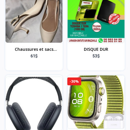
Chaussures et sacs
DISQUE DUR
mango
61$
53$
-30%