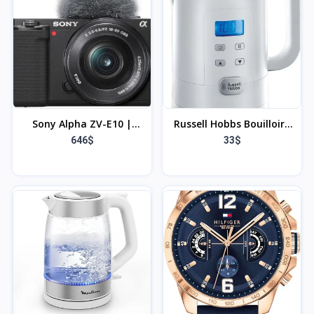
Rabattable - Chaussure
Medicale et Sanitaire
avec SRC Semelle
Antidérapante
Sony Alpha ZV-E10 |
Russell Hobbs Bouilloire
Appareil photo vidéo
électrique [Réglage
646$
33$
hybride APS-C Vlog avec
numérique précis
optique zoom motorisée
température 25-100°C
16-50mm f/3.5-5.6 (écran
pour lait et aliments
orientable pour le
pour bébés, thés & plus]
vlogging, vidéo 4K,
Precision Control (1,7L,
autofocus en temps réel
2200W, écran LCD,
sur les yeux) Gris
maintien au chaud)
21150-70