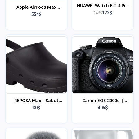
HUAWEI Watch FIT 4 Pro
Apple AirPods Max
Montre connectée, +
246$
172$
Casque Circum-
554$
Freebuds SE 2 Blanc,
auriculaire sans Fil,
Ultra-Fine, 1.82" Écran
réduction Active du Bruit
Verre Saphir, Bordure en
de Niveau Pro, Mode
Alliage de Titane, Suivi
Transparence, Audio
de la santé, ECG,
Spatial personnalisé,
Garantie prolongée de 6
Recharge USB C, Minuit
Mois, Vert
REPOSA Max - Sabot
Canon EOS 2000d |
Femme et Homme Léger,
Appareil Photo Réflex +
30$
405$
Antichoc en Caoutchouc,
(APS-C, 24.1 MP, WiFi, Full
Sabot Femme Medical
HD) + Objectif EF-S 18-
Infirmiere Unisex,
55mm f/3,5-5,6 DC III,
Anatomique, Sangle
Noir