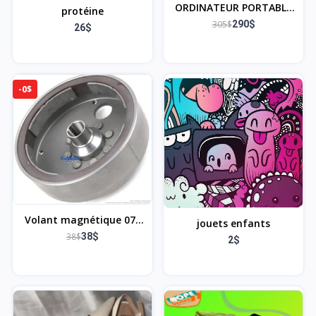
ORDINATEUR PORTABLE
protéine
ASUS X543M
305$
290$
26$
-0$
Volant magnétique 070
jouets enfants
Sthil
38$
38$
2$