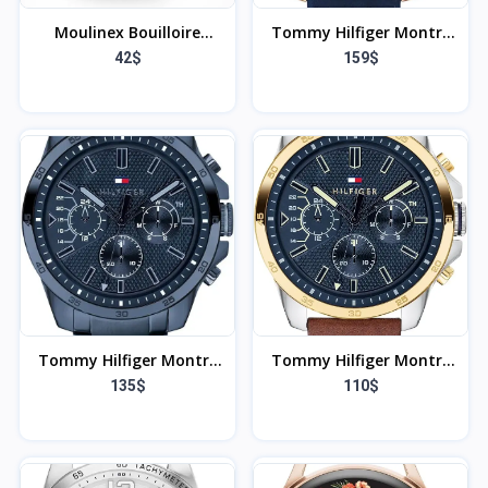
Moulinex Bouilloire
Tommy Hilfiger Montre
Électrique 1,7L, Ebullition
Analogique
42$
159$
Rapide, Transparente
Multifonction Quartz
Verre, Filtre Amovible,
pour Hommes avec
Éclairage LED, Base 360°,
Bracelet en Silicone, en
Sans Fil, Blanc, BY6R5130
Acier Inoxydable ou en
Cuir, sous-Cadrans pour
Le Jour et la Date,
Étanche jusqu'à 5ATM.
Tommy Hilfiger Montre
Tommy Hilfiger Montre
Analogique
Analogique
135$
110$
Multifonction Quartz
Multifonction Quartz
pour Hommes avec
pour Hommes avec
Bracelet en Silicone, en
Bracelet en Silicone, en