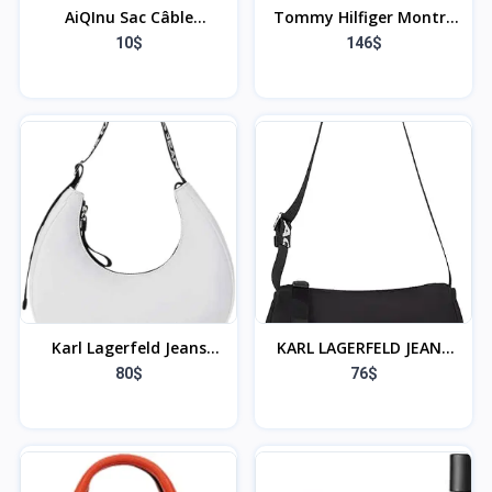
AiQInu Sac Câble
Tommy Hilfiger Montre
Multifonctionnel Sac de
Analogique à Quartz
10$
146$
Voyage Universel
pour Femme - Disponible
Électronique Cable
avec Bracelet en Acier
Management Cubes pour
Inoxydable, Maille ou
Tablette, Disque Dur
Cuir
Externe, Chargeur,
Adaptateurs, Cartes
Mémoire, Câbles USB
Karl Lagerfeld Jeans
KARL LAGERFELD JEANS
Essential Nylon Moon
Essential Nylon SHB, Sac
80$
76$
Bag, Sac à bandoulière
à bandoulière Femme
Femmes, Blanc