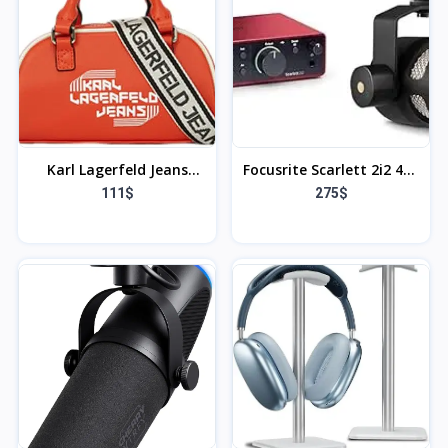
Karl Lagerfeld Jeans
Focusrite Scarlett 2i2 4th
Women's Bowling
Gen, interface audio USB
111$
275$
Crossbody, Cross Body
pour enregistrer,
composer & RØDE
PodMic Microphone
dynamique de qualité
Broadcast avec support
oscillant intégré pour les
podcasts, le streaming