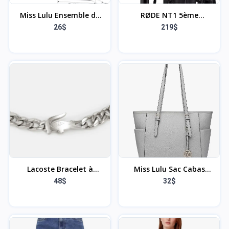
Miss Lulu Ensemble de
RØDE NT1 5ème
sac à main pour femme -
Génération Microphone
26$
219$
sac cabas tote bag 2
à condensateur de
pièces en cuir
Studio à Grand
synthétique, sac portés
diaphragme avec Sorties
épaule elégant pour
XLR et USB, Support
travail cours lycée Noir
Antichoc et Filtre Anti-
Pop pour la,
l'enregistrement Vocal et
Le podcasting (Noir)
Lacoste Bracelet à
Miss Lulu Sac Cabas
maillons pour femme
Femme Travail & Études
48$
32$
Collection METROPOLE
- Grand Sac à Main
Embelli avec motif petit
Femme Fourre-Tout
piqué - Disponible pour
Résistant - Idéal pour