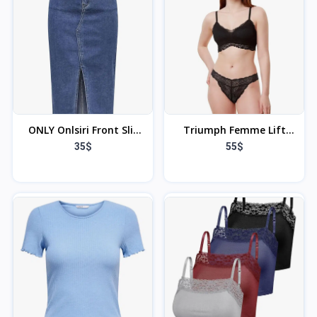
homme et femme
Bureau, Université ou
Sorties Quotidiennes
ONLY Onlsiri Front Slit
Triumph Femme Lift
Skirt DNM Gua Noos Jupe
Smart P Ex Bra
35$
55$
en Jean Femme