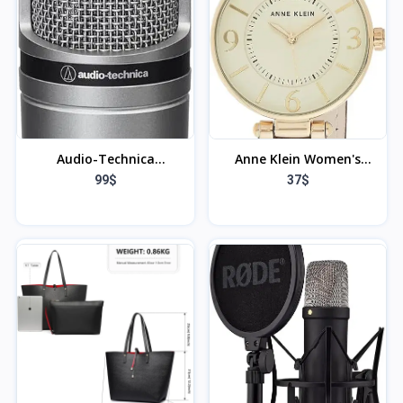
vent à Double Couche
avec Bras Flexible Clip à
Col de Cygne à 360
degrés
Audio-Technica
Anne Klein Women's
AT2020GM Microphone
Leather Strap Watch
99$
37$
Cardioïde à Électret
Argent