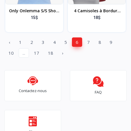
Only Onlemma S/S Short
4 Camisoles à Bordure
Top Noos JRS T-Shirt
Dentelle Débardeur à
15$
18$
Femme
Bretelles Spaghetti
Camisole Haut Court
‹
1
2
3
4
5
6
7
8
9
10
...
17
18
›
Contactez-nous
FAQ