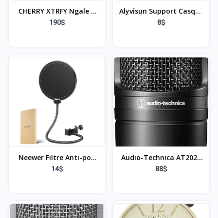
CHERRY XTRFY Ngale X
Alyvisun Support Casque
Microphone
[Base lestée et Hauteur
190$
8$
professionnel USB & XLR
Plus élevée], Support
pour l'enregistrement et
pour écouteurs de
le streaming, XLR et USB
Bureau Universel pour
Plug & Play, cardioïde,
Tous Les Casques de Jeu/
commutateur Low-Cut
écouteurs de Bureau
pour le jeu, noir
Neewer Filtre Anti-pop
Audio-Technica AT2020
Bouclier de Microphone
Microphone Cardioïde à
14$
88$
Professionnel
Électret Noir
Compatible avec Yéti
Bleu et Tout autre
Microphone, Écran Anti-