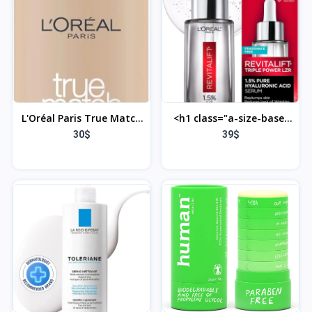
maquillage étanche et
durable
L'Oréal Paris True Match
<h1 class="a-size-base-
– Fond de teint liquide
plus a-text-bold"> À
30$
39$
super unifiant, infusé de
propos de cet article
crème hydratante et
</h1> <ul class="a-
d'acide hyaluronique, 30
unordered-list a-vertical
ml, teinte : rose vanille
a-spacing-mini"><li
2C
class="a-spacing-mini">
<span class="a-list-
item"> Sérum
d’hydratation intensive :
le sérum à l’acide
hyaluronique pur 1,5 %