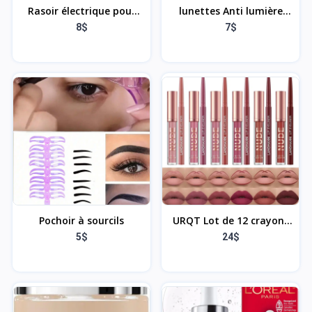
Rasoir électrique pour
lunettes Anti lumière
homme
bleue
8$
7$
Pochoir à sourcils
URQT Lot de 12 crayons
à lèvres et rouge à lèvres,
5$
24$
6 rouges à lèvres liquides
mats veloutés + 6
crayons à lèvres lisses
assortis - Kit de