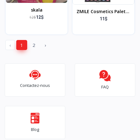
skala
ZMILE Cosmetics Palette
12$
12$
de Maquillage 'All You
11$
Need To Go'
Cosmétiques véganes
‹
1
2
›
Contactez-nous
FAQ
Blog