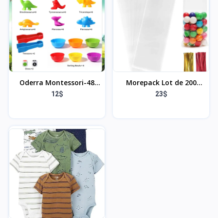
Zombie, Steve, Garrett &
Jour - 6 Mélodies
Henry - Jouet garçon ou
Intégrées - 4 Sons de la
Fille dès 10 Ans 21272
Nature - Idée Cadeau
Oderra Montessori-48
Morepack Lot de 200
pièces Dinosaure
sacs à friandises en
12$
23$
Comptage et Tri, Jouets
cellophane transparents
éducatifs avec gobelets,
de 7,6 x 27,9 cm, sacs en
dés et Pinces pour
cellophane avec attaches
Apprendre à Compter Les
torsadées pour emballer
Couleurs motricité Fine,
des bonbons, des
Jeux Montessori
biscuits