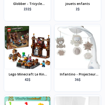
Globber - Tricycle
jouets enfants
Explorer 4 en 1 - Tricycle
232$
2$
Pliable et évolutif en
draisienne pour Les
Tout-Petits de 10 Mois à
5 Ans - Olive
Lego Minecraft Le Ring
Infantino - Projecteur
du Manoir des Bois - Jeu
Musicale 3 en 1 -
42$
36$
de Construction
Convertible - Veilleuse
interactif inspiré du Film
pour bébé - Lumière
et du Jeu vidéo -
Douce - Mode Reveil avec
Minifigurines bébé
Simulation Lumière de