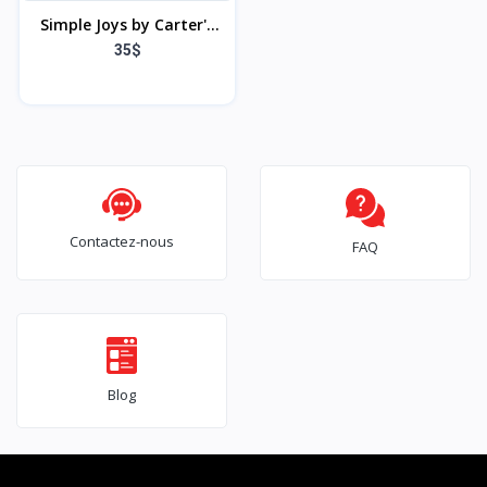
Simple Joys by Carter's
Lot de 6 bodies à
35$
manches courtes pour
bébé garçon
Contactez-nous
FAQ
Blog