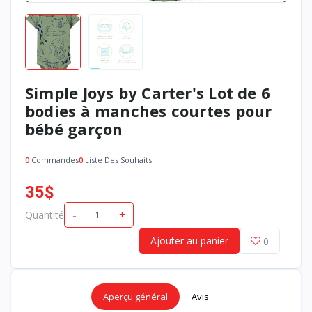
Simple Joys by Carter's Lot de 6
bodies à manches courtes pour
bébé garçon
0
Commandes
0
Liste Des Souhaits
35$
-
+
Quantité
Achetez maintenant
Ajouter au panier
0
Aperçu général
Avis