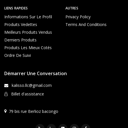
n
d
a
u
i
u
u
l
LIENS RAPIDES
AUTRES
q
n
x
a
u
Informations Sur Le Profil
Privacy Policy
é
-
i
e
t
S
Produits Vedettes
Terms And Conditions
r
u
a
e
Meilleurs Produits Vendus
i
c
p
(
Derniers Produits
d
r
n
e
é
Produits Les Mieux Cotés
o
f
-
Ordre De Suivi
i
r
e
r
a
n
/
p
t
d
p
Démarrer Une Conversation
r
o
e
a
r
î
kalisso.llc@gmail.com
é
n
,
Billet d'assistance
e
a
m
d
e
u
79 bis rue Berlioz bacongo
n
l
t
t
–
e
F