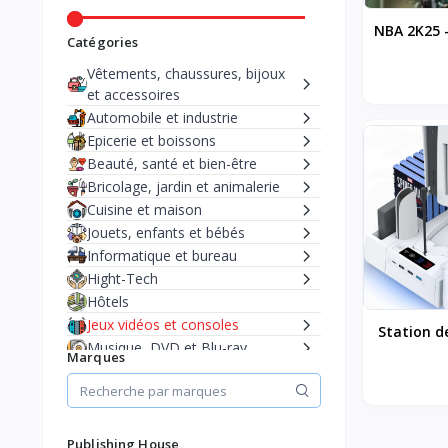
NBA 2K25 -
Catégories
Vêtements, chaussures, bijoux
et accessoires
Automobile et industrie
Epicerie et boissons
Beauté, santé et bien-être
Bricolage, jardin et animalerie
Cuisine et maison
Jouets, enfants et bébés
Informatique et bureau
Hight-Tech
Hôtels
Jeux vidéos et consoles
Station d
Musique, DVD et Blu-ray
PS5/
Marques
Livres
Disc&Digit
Sports et loisirs
refroidiss
contrôleu
Publishing House