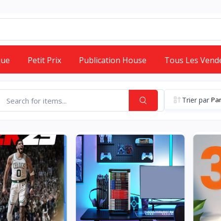
que
Petit Prix
Publication House
Tous Les Vend
Trier par