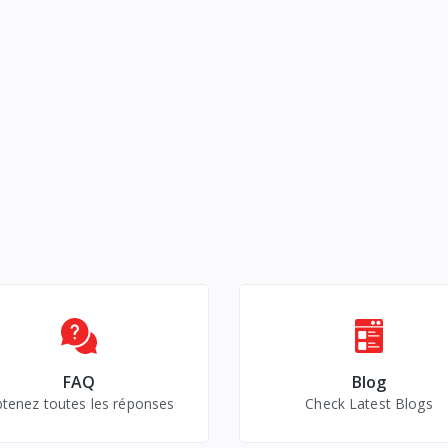
 PlayStation 5,
res multifonction
tion 5, chargeur
FAQ
Blog
tenez toutes les réponses
Check Latest Blogs