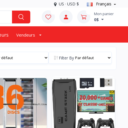
US · USD $
Français
0
0
Mon panier
0$
eurs
Vendeurs
Filter By