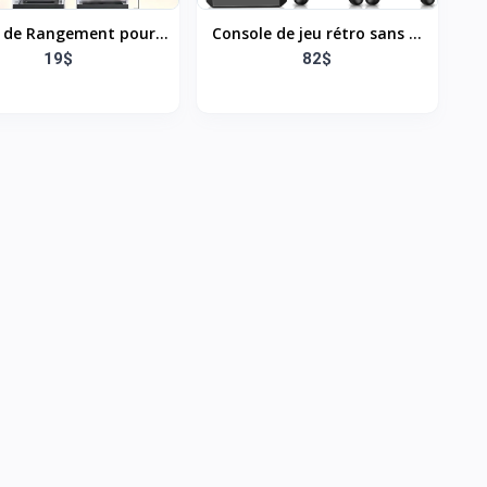
 de Rangement pour
Console de jeu rétro sans fil
x Vidéo PS5 & PS4 -
19$
avec 23 émulateurs intégrés,
82$
nt 36 CD, Disques Blu-
plus de 20 000 jeux, sortie
 Support ABS Durable
HDMI 4K et manette sans fil
 Jeux PlayStation &
2,4 GHz, jeux vidéo Plug and
Xbox
Retro Play pour TV