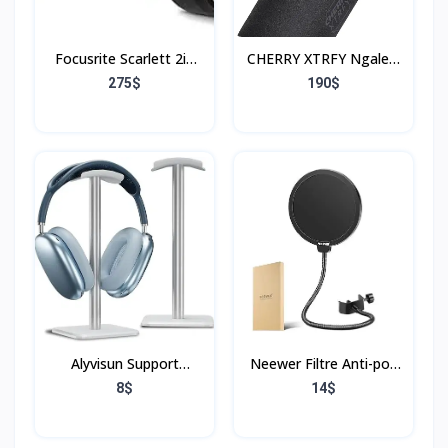
Focusrite Scarlett 2i2
CHERRY XTRFY Ngale X
4th Gen, interface audio
Microphone
275$
190$
USB pour enregistrer,
professionnel USB &
composer & RØDE
XLR pour
PodMic Microphone
l'enregistrement et le
dynamique de qualité
streaming, XLR et USB
Broadcast avec support
Plug & Play, cardioïde,
oscillant intégré pour
commutateur Low-Cut
les podcasts, le
pour le jeu, noir
streaming
Alyvisun Support
Neewer Filtre Anti-pop
Casque [Base lestée et
Bouclier de Microphone
8$
14$
Hauteur Plus élevée],
Professionnel
Support pour écouteurs
Compatible avec Yéti