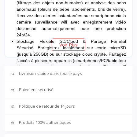
(filtrage des objets non-humains) et analyse des sons
anormaux (pleurs de bébé, aboiements, bris de verre).
Recevez des alertes instantanées sur smartphone via la
caméra surveillance wifi avec enregistrement vidéo
déclenché automatiquement pour une protection
24h/24.
Stockage Flexible SD/Cloud & Partage Familial
Voir Plus
Sécurisé: Enregistrez localement sur carte microSD
(jusqu'à 256GB) ou sur stockage cloud crypté. Partagez
l'accès à plusieurs appareils (smartphones/PC/tablettes)
via une connexion camera interieur wifi sans fil
Livraison rapide dans tout le pays
stabilisée, sans compromettre la sécurité des données.
Mode Confidentialité Physique à Volet Motorisé: Le
système mécanique couvre intégralement la lentille en 1
Paiement sécurisé
clic, garantissant une protection visuelle absolue. Une
innovation clé pour les camera de surveillance interieur
sans fil exigeant le contrôle total de leur vie privée.
Politique de retour de 14 jours
Produits 100% authentiques