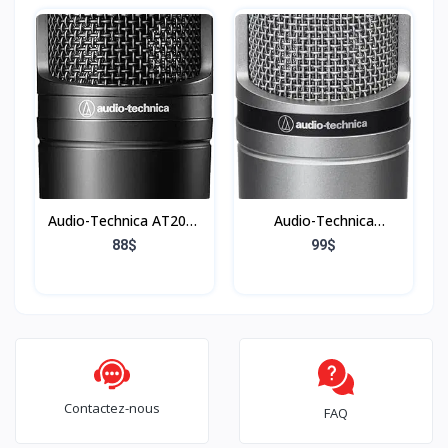
de Bureau Universel
Bleu et Tout autre
pour Tous Les Casques
Microphone, Écran Anti-
de Jeu/écouteurs de
vent à Double Couche
Bureau
avec Bras Flexible Clip à
Col de Cygne à 360
degrés
Audio-Technica AT2020
Audio-Technica
Microphone Cardioïde à
AT2020GM Microphone
88$
99$
Électret Noir
Cardioïde à Électret
Argent
Contactez-nous
FAQ