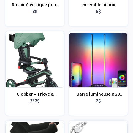
Rasoir électrique pour
ensemble bijoux
homme
8$
8$
Globber - Tricycle
Barre lumineuse RGB
Explorer 4 en 1 - Tricycle
rechargeable
232$
2$
Pliable et évolutif en
draisienne pour Les
Tout-Petits de 10 Mois à
5 Ans - Olive