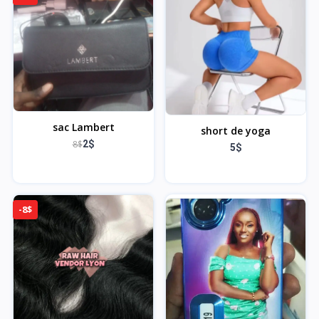
sac Lambert
short de yoga
8$
2$
5$
-8$