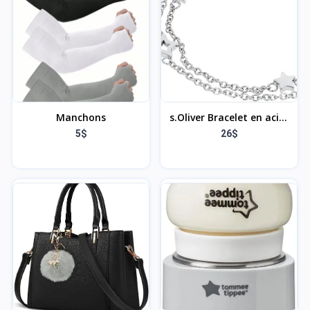
Manchons
s.Oliver Bracelet en acier
inoxydable pour fille et
5$
26$
enfant Argenté 14 + 2
cm Livré dans une boîte
cadeau