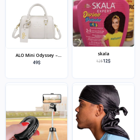
skala
ALO Mini Odyssey –
12$
12$
Espresso Leather
49$