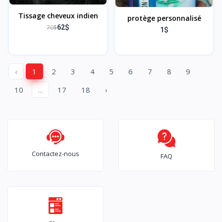
Tissage cheveux indien
protège personnalisé
70$
62$
1$
‹
1
2
3
4
5
6
7
8
9
10
...
17
18
›
Contactez-nous
FAQ