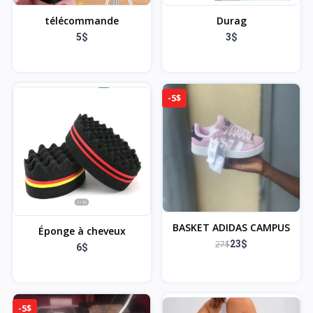
télécommande
Durag
5$
3$
-5$
BASKET ADIDAS CAMPUS
Éponge à cheveux
27$
23$
6$
-5$