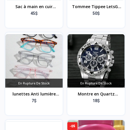
Sac à main en cuir
Tommee Tippee LetsGo
imperméable avec
Chauffe-biberon
45$
50$
poignée sur le dessus -
Électrique Nomade,
Petit sac à main pour
Rechargeable par USB
femme - Sac à main à
bandoulière pour femme
- Sac fourre-tout antivol
En Rupture De Stock
En Rupture De Stock
lunettes Anti lumière
Montre en Quartz
bleue
Argenté
7$
18$
-0$