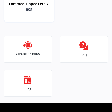
Tommee Tippee LetsGo
Chauffe-biberon
50$
Électrique Nomade,
Rechargeable par USB
Contactez-nous
FAQ
Blog