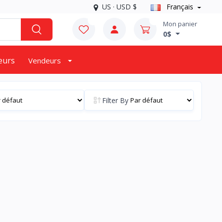
US · USD $
Français
0
0
Mon panier
0$
eurs
Vendeurs
Filter By