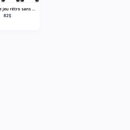
 jeu rétro sans fil
ulateurs intégrés,
82$
0 000 jeux, sortie
t manette sans fil
eux vidéo Plug and
 Play pour TV