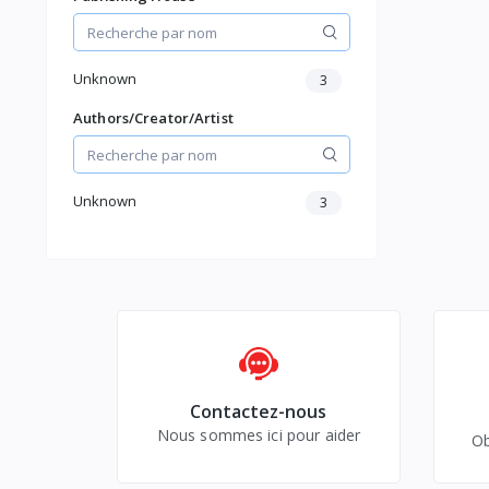
Playstation 5
Playstation 4
Nintendo Switch
Unknown
3
PC
Ralit Virtuelle
Authors/Creator/Artist
Consoles Retro
Musique, DVD et Blu-ray
Livres
Unknown
3
Sports et loisirs
Contactez-nous
Nous sommes ici pour aider
Ob