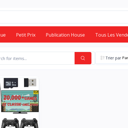
que
Petit Prix
Publication House
Tous Les Vend
Trier par