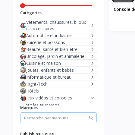
Console de
Catégories
avec 23 ém
Vêtements, chaussures, bijoux
plus de 2
et accessoires
HDMI 4K e
Automobile et industrie
2,4 GHz, j
Epicerie et boissons
Retro
Beauté, santé et bien-être
Bricolage, jardin et animalerie
Cuisine et maison
Jouets, enfants et bébés
Informatique et bureau
Hight-Tech
Hôtels
Jeux vidéos et consoles
Tout les jeux vidos
Marques
Prcommande
Promotions
Xbox one
Publishing House