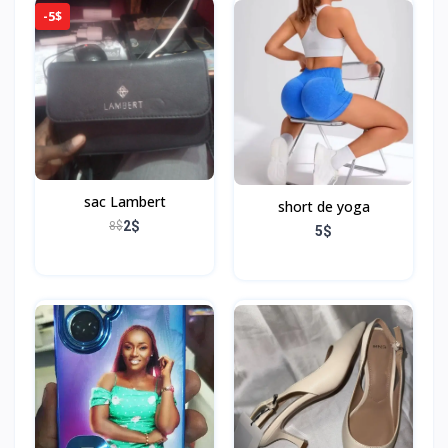
U
-5$
S
B
sac Lambert
short de yoga
2$
8$
5$