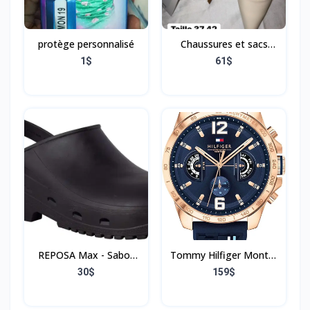
protège personnalisé
Chaussures et sacs
mango
1$
61$
REPOSA Max - Sabot
Tommy Hilfiger Montre
Femme et Homme
Analogique
30$
159$
Léger, Antichoc en
Multifonction Quartz
Caoutchouc, Sabot
pour Hommes avec