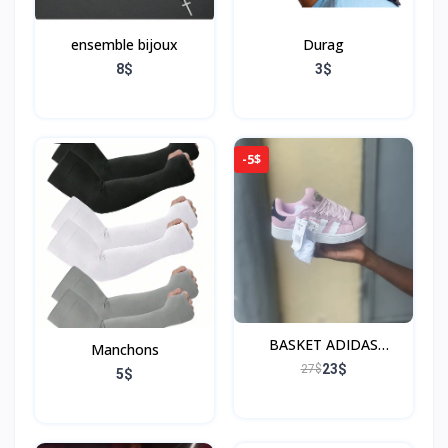
e
N
ensemble bijoux
Durag
o
m
8$
3$
a
d
e
,
-5$
R
e
c
h
a
r
g
e
a
b
BASKET ADIDAS
Manchons
l
CAMPUS
23$
27$
e
5$
p
a
r