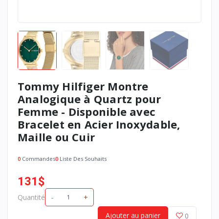
Tommy Hilfiger Montre
Analogique à Quartz pour
Femme - Disponible avec
Bracelet en Acier Inoxydable,
Maille ou Cuir
0
Commandes
0
Liste Des Souhaits
131$
-
+
Quantité
Achetez maintenant
Ajouter au panier
0