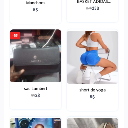
BASKET ADIDAS
Manchons
l
CAMPUS
23$
27$
e
5$
p
a
r
U
-5$
S
B
sac Lambert
short de yoga
2$
8$
5$