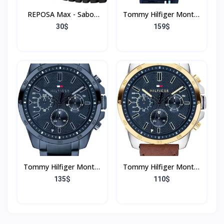
REPOSA Max - Sabot
Tommy Hilfiger Montre
Femme et Homme
Analogique
30$
159$
Léger, Antichoc en
Multifonction Quartz
Caoutchouc, Sabot
pour Hommes avec
Femme Medical
Bracelet en Silicone, en
Infirmiere Unisex,
Acier Inoxydable ou en
Anatomique, Sangle
Cuir, sous-Cadrans pour
Rabattable - Chaussure
Le Jour et la Date,
Medicale et Sanitaire
Étanche jusqu'à 5ATM.
avec SRC Semelle
Antidérapante
Tommy Hilfiger Montre
Tommy Hilfiger Montre
Analogique
Analogique
135$
110$
Multifonction Quartz
Multifonction Quartz
pour Hommes avec
pour Hommes avec
Bracelet en Silicone, en
Bracelet en Silicone, en