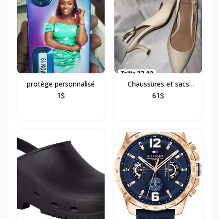
protège personnalisé
Chaussures et sacs
mango
1$
61$